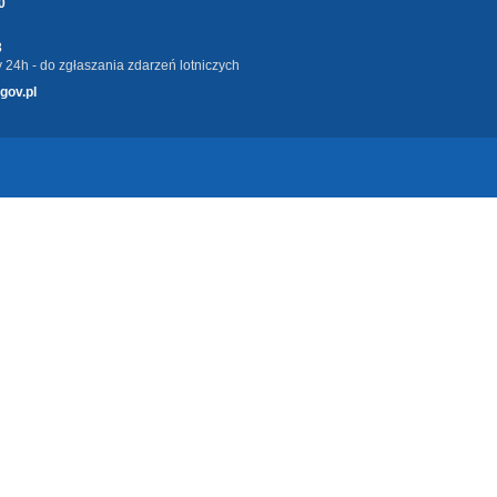
0
3
 24h - do zgłaszania zdarzeń lotniczych
gov.pl