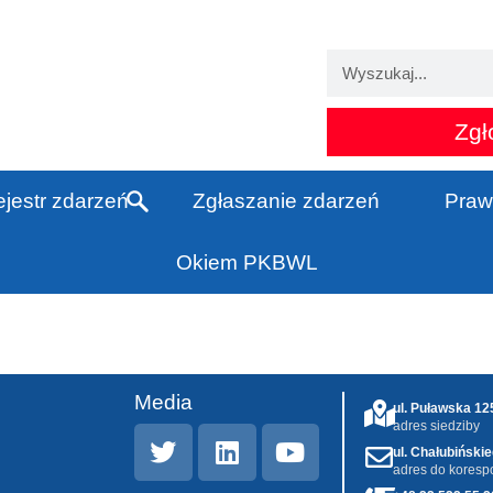
Zgł
jestr zdarzeń
Zgłaszanie zdarzeń
Praw
Okiem PKBWL
Media
ul. Puławska 1
adres siedziby
ul. Chałubiński
adres do koresp