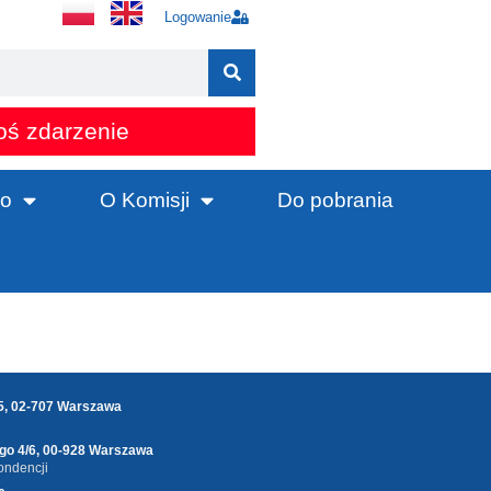
Logowanie
oś zdarzenie
o
O Komisji
Do pobrania
25, 02-707 Warszawa
ego 4/6, 00-928 Warszawa
ondencji