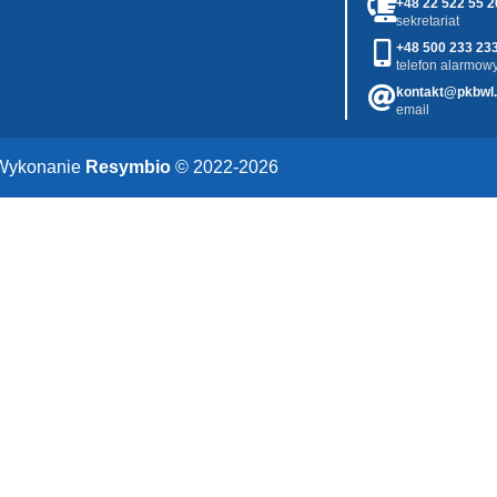
+48 22 522 55 2
sekretariat
+48 500 233 23
telefon alarmowy
kontakt@pkbwl.
email
Wykonanie
Resymbio
© 2022-2026