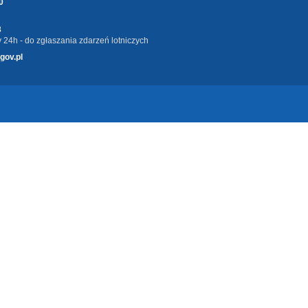
0
3
 24h - do zgłaszania zdarzeń lotniczych
gov.pl