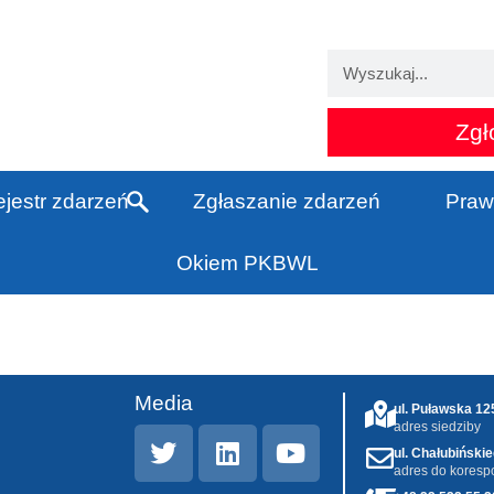
Zgł
jestr zdarzeń
Zgłaszanie zdarzeń
Praw
Okiem PKBWL
Media
ul. Puławska 1
adres siedziby
ul. Chałubiński
adres do koresp