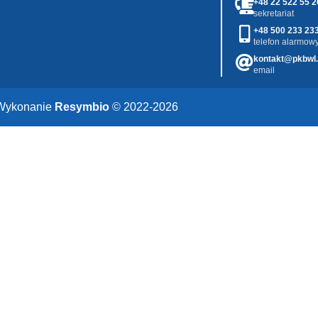
+48 22 522 55 2
sekretariat
+48 500 233 23
telefon alarmowy
kontakt@pkbwl.
email
Wykonanie
Resymbio
© 2022-2026