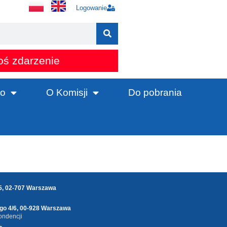
Logowanie
oś zdarzenie
o
O Komisji
Do pobrania
25, 02-707 Warszawa
ego 4/6, 00-928 Warszawa
ondencji