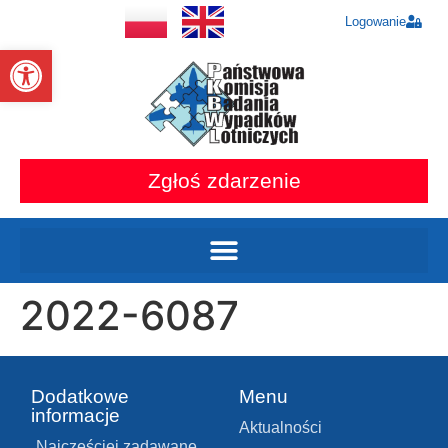
Logowanie
Otwórz pasek narzędzi
Zgłoś zdarzenie
2022-6087
Dodatkowe
Menu
informacje
Aktualności
Najczęściej zadawane