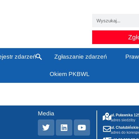
Zgł
jestr zdarzeń
Zgłaszanie zdarzeń
Praw
Okiem PKBWL
Media
ul. Puławska 1
adres siedziby
ul. Chałubiński
adres do koresp