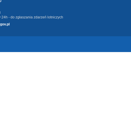
0
3
 24h - do zgłaszania zdarzeń lotniczych
gov.pl