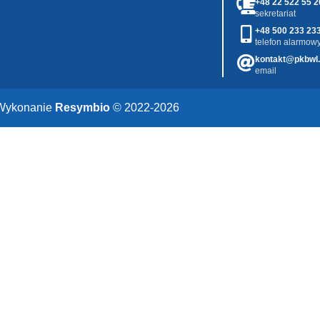
+48 22 522 55 2
sekretariat
+48 500 233 23
telefon alarmowy
kontakt@pkbwl.
email
Wykonanie
Resymbio
© 2022-2026