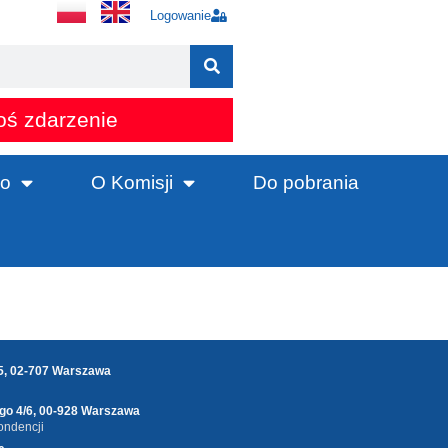
Logowanie
oś zdarzenie
o
O Komisji
Do pobrania
25, 02-707 Warszawa
ego 4/6, 00-928 Warszawa
ondencji