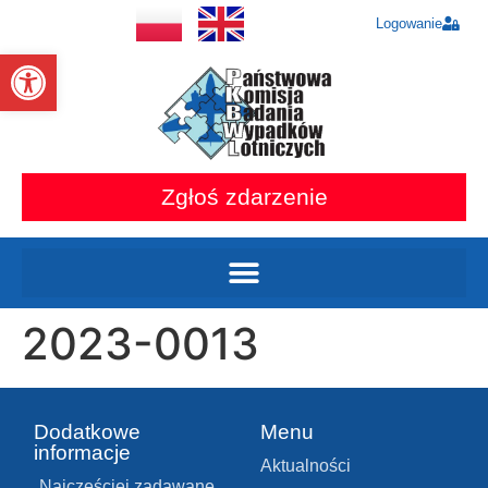
Logowanie
Otwórz pasek narzędzi
Zgłoś zdarzenie
2023-0013
Dodatkowe
Menu
informacje
Aktualności
Najczęściej zadawane