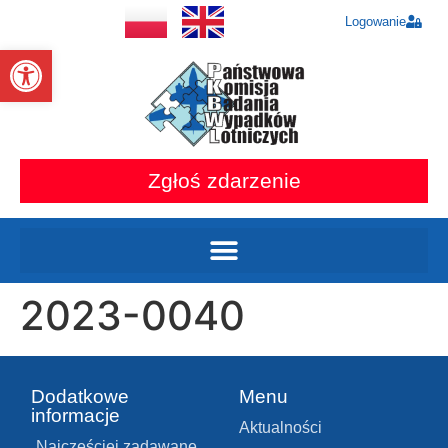
Logowanie
Otwórz pasek narzędzi
Zgłoś zdarzenie
2023-0040
Dodatkowe
Menu
informacje
Aktualności
Najczęściej zadawane