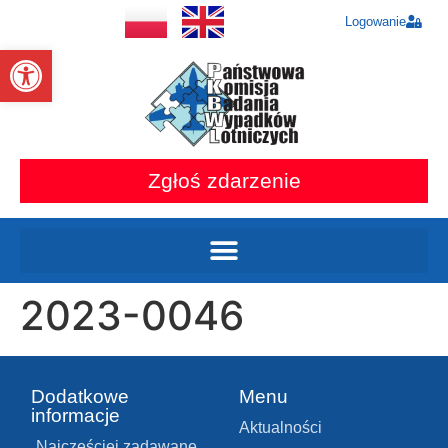
Logowanie
Otwórz pasek narzędzi
Zgłoś zdarzenie
2023-0046
Dodatkowe
Menu
informacje
Aktualności
Najczęściej zadawane