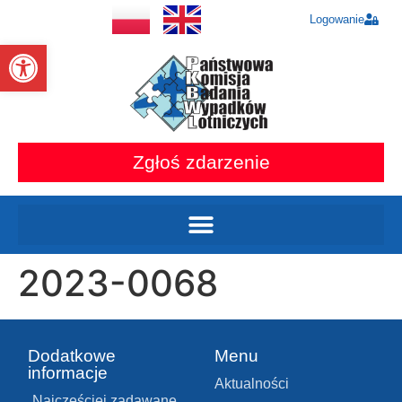
Logowanie
Otwórz pasek narzędzi
Zgłoś zdarzenie
2023-0068
Dodatkowe
Menu
informacje
Aktualności
Najczęściej zadawane