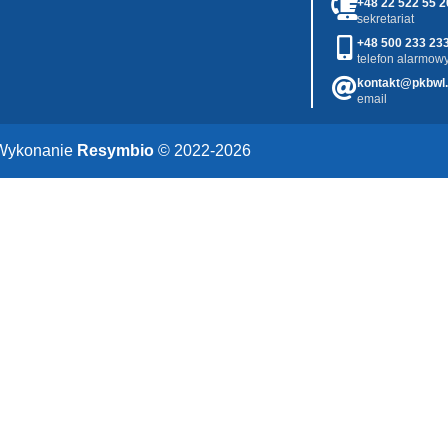
+48 22 522 55 2
sekretariat
+48 500 233 23
telefon alarmowy
kontakt@pkbwl.
email
Wykonanie
Resymbio
© 2022-2026