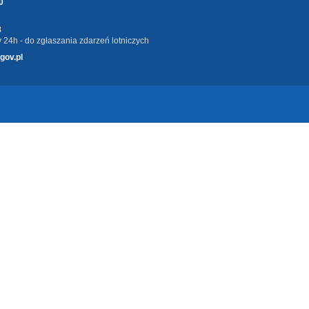
0
3
 24h - do zgłaszania zdarzeń lotniczych
gov.pl