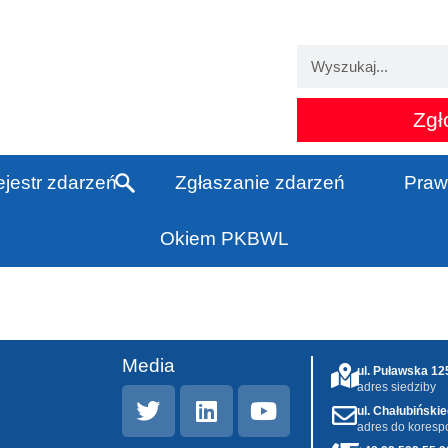
Zgł
jestr zdarzeń
Zgłaszanie zdarzeń
Praw
Okiem PKBWL
Media
ul. Puławska 1
adres siedziby
ul. Chałubiński
adres do koresp