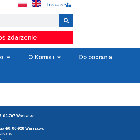
Logowanie
oś zdarzenie
o
O Komisji
Do pobrania
25, 02-707 Warszawa
ego 4/6, 00-928 Warszawa
ondencji