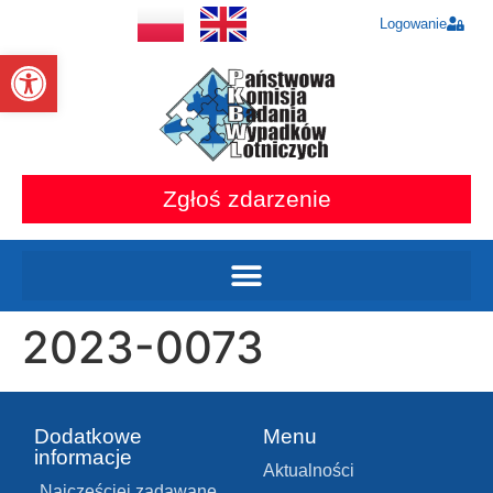
Logowanie
Otwórz pasek narzędzi
Zgłoś zdarzenie
2023-0073
Dodatkowe
Menu
informacje
Aktualności
Najczęściej zadawane