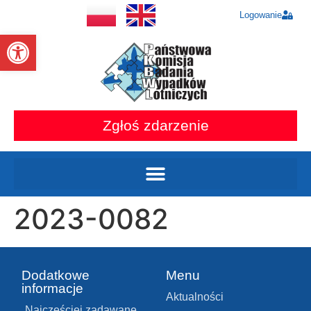
Logowanie
Otwórz pasek narzędzi
Zgłoś zdarzenie
2023-0082
Dodatkowe
Menu
informacje
Aktualności
Najczęściej zadawane