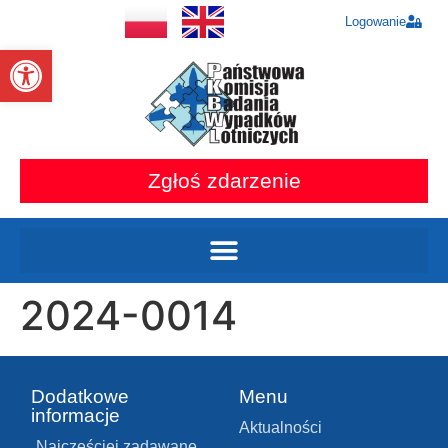
Logowanie
Otwórz pasek narzędzi
Zgłoś zdarzenie
2024-0014
Dodatkowe
Menu
informacje
Aktualności
Najczęściej zadawane