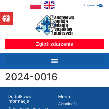
Logowanie
Otwórz pasek narzędzi
Zgłoś zdarzenie
2024-0016
Dodatkowe
Menu
informacje
Aktualności
Najczęściej zadawane