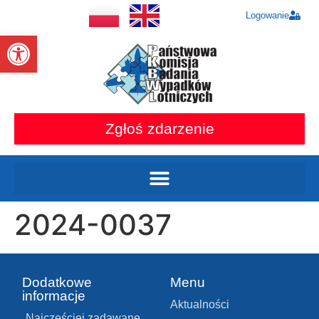
Logowanie
Otwórz pasek narzędzi
Zgłoś zdarzenie
2024-0037
Dodatkowe
Menu
informacje
Aktualności
Najczęściej zadawane