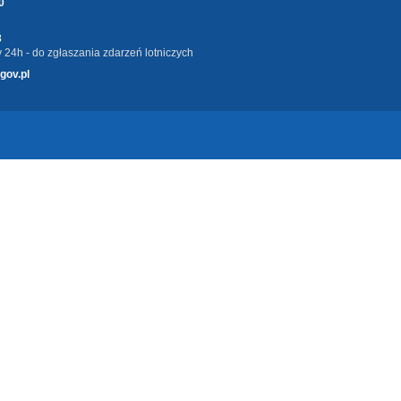
0
3
 24h - do zgłaszania zdarzeń lotniczych
gov.pl