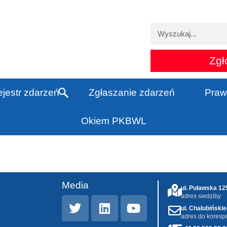
Zgł
jestr zdarzeń
Zgłaszanie zdarzeń
Praw
Okiem PKBWL
Media
ul. Puławska 1
adres siedziby
ul. Chałubiński
adres do koresp