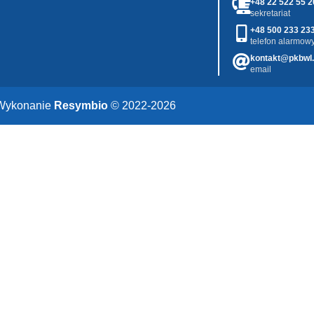
+48 22 522 55 2
sekretariat
+48 500 233 23
telefon alarmowy
kontakt@pkbwl.
email
Wykonanie
Resymbio
© 2022-2026