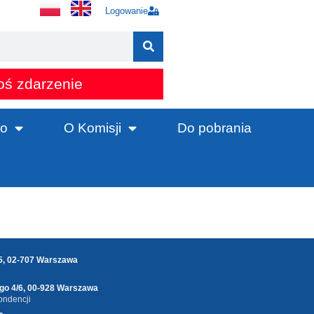
Logowanie
oś zdarzenie
o
O Komisji
Do pobrania
25, 02-707 Warszawa
ego 4/6, 00-928 Warszawa
ondencji