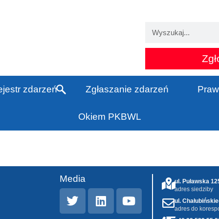
Zgł
jestr zdarzeń
Zgłaszanie zdarzeń
Praw
Okiem PKBWL
Media
ul. Puławska 1
adres siedziby
ul. Chałubiński
adres do koresp