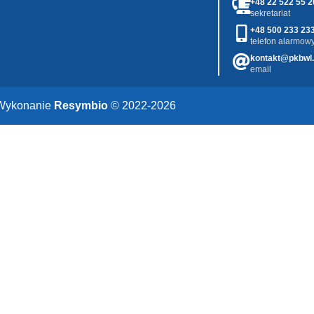
+48 22 522 55 2
sekretariat
+48 500 233 23
telefon alarmowy
kontakt@pkbwl.
email
Wykonanie
Resymbio
© 2022-2026