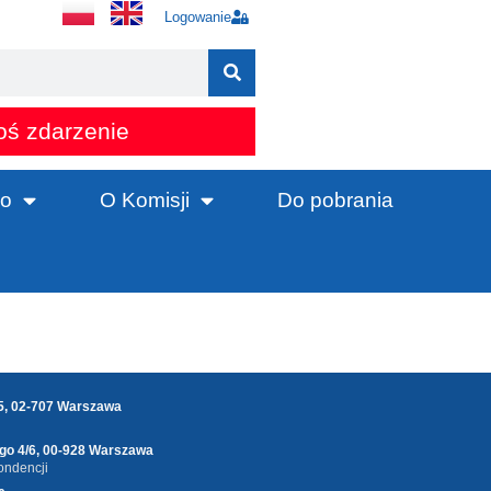
Logowanie
oś zdarzenie
o
O Komisji
Do pobrania
25, 02-707 Warszawa
ego 4/6, 00-928 Warszawa
ondencji