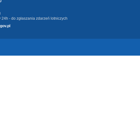
0
3
 24h - do zgłaszania zdarzeń lotniczych
gov.pl