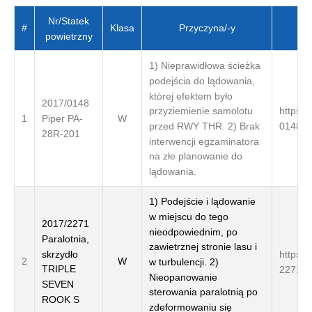
Nr/Statek
Klasa
Przyczyna/-y
#
powietrzny
1) Nieprawidłowa ścieżka
podejścia do lądowania,
której efektem było
2017/0148
https:/
przyziemienie samolotu
Piper PA-
1
W
0148/
przed RWY THR. 2) Brak
28R-201
interwencji egzaminatora
na złe planowanie do
lądowania.
1) Podejście i lądowanie
w miejscu do tego
2017/2271
nieodpowiednim, po
Paralotnia,
zawietrznej stronie lasu i
skrzydło
https:/
2
W
w turbulencji. 2)
TRIPLE
2271/
Nieopanowanie
SEVEN
sterowania paralotnią po
ROOK S
zdeformowaniu się