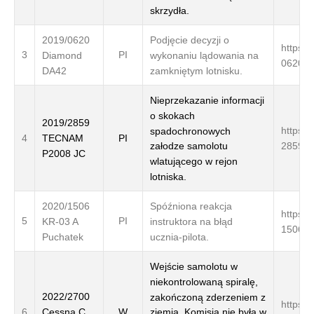
skrzydła.
2019/0620
Podjęcie decyzji o
https:/
3
PI
Diamond
wykonaniu lądowania na
0620/
DA42
zamkniętym lotnisku.
Nieprzekazanie informacji
o skokach
2019/2859
https:/
spadochronowych
TECNAM
4
PI
2859/
załodze samolotu
P2008 JC
wlatującego w rejon
lotniska.
2020/1506
Spóźniona reakcja
https:/
5
PI
KR-03 A
instruktora na błąd
1506/
Puchatek
ucznia-pilota.
Wejście samolotu w
niekontrolowaną spiralę,
2022/2700
zakończoną zderzeniem z
https:/
Cessna C
6
W
ziemią. Komisja nie była w