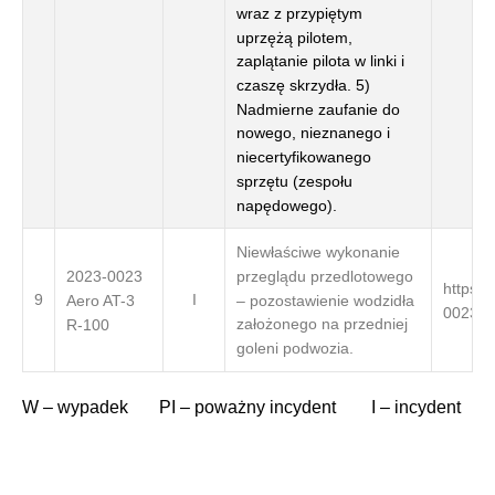
wraz z przypiętym
uprzężą pilotem,
zaplątanie pilota w linki i
czaszę skrzydła. 5)
Nadmierne zaufanie do
nowego, nieznanego i
niecertyfikowanego
sprzętu (zespołu
napędowego).
Niewłaściwe wykonanie
przeglądu przedlotowego
2023-0023
https:/
9
I
– pozostawienie wodzidła
Aero AT-3
0023/
założonego na przedniej
R-100
goleni podwozia.
W – wypadek PI – poważny incydent I – incydent