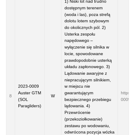
1) Niski lot nad trudno
dostępnym terenem
(woda i las), poza strefą
dolotu lotem szybowym
do okolicznych pól. 2)
Usterka zespołu
napędowego –
wyłączenie się silnika w
locie, spowodowane
prawdopodobnie usterką
układu zapłonowego. 3)
Lądowanie awaryjne z
niepracującym silnikiem,
2023-0009
w miejscu nie
Auster GTM
gwarantującym
https:/
8
W
(SOL
bezpiecznego przebiegu
0009/
Paragliders)
lądowania. 4)
Przewrócenie
(przekoziołkowanie)
zestawu po wodowaniu,
odwrócona pozycja wózka