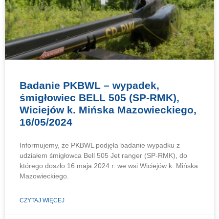
Badanie PKBWL – wypadek,
śmigłowiec BELL 505 (SP-RMK),
Wiciejów k. Mińska Mazowieckiego,
16/05/2024
Informujemy, że PKBWL podjęła badanie wypadku z
udziałem śmigłowca Bell 505 Jet ranger (SP-RMK), do
którego doszło 16 maja 2024 r. we wsi Wiciejów k. Mińska
Mazowieckiego.
CZYTAJ WIĘCEJ