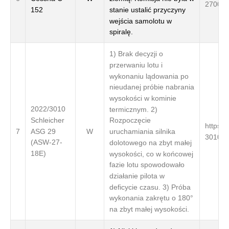
2700/
152
stanie ustalić przyczyny
wejścia samolotu w
spiralę.
1) Brak decyzji o
przerwaniu lotu i
wykonaniu lądowania po
nieudanej próbie nabrania
wysokości w kominie
2022/3010
termicznym. 2)
Schleicher
Rozpoczęcie
https:/
ASG 29
uruchamiania silnika
7
W
3010/
(ASW-27-
dolotowego na zbyt małej
18E)
wysokości, co w końcowej
fazie lotu spowodowało
działanie pilota w
deficycie czasu. 3) Próba
wykonania zakrętu o 180°
na zbyt małej wysokości.