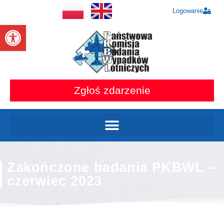
Logowanie
Otwórz pasek narzędzi
Zgłoś zdarzenie
Zakończone badania PKBWL –
czerwiec 2023