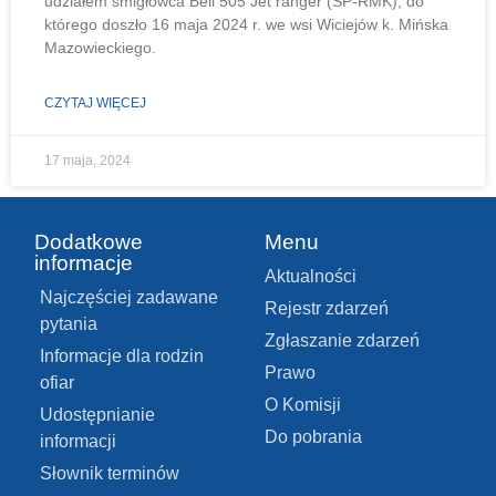
udziałem śmigłowca Bell 505 Jet ranger (SP-RMK), do
którego doszło 16 maja 2024 r. we wsi Wiciejów k. Mińska
Mazowieckiego.
CZYTAJ WIĘCEJ
17 maja, 2024
Dodatkowe
Menu
informacje
Aktualności
Najczęściej zadawane
Rejestr zdarzeń
pytania
Zgłaszanie zdarzeń
Informacje dla rodzin
Prawo
ofiar
O Komisji
Udostępnianie
Do pobrania
informacji
Słownik terminów