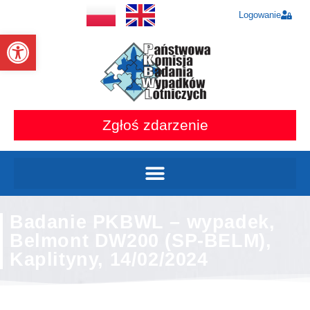
Logowanie
Otwórz pasek narzędzi
Zgłoś zdarzenie
Badanie PKBWL – wypadek,
Belmont DW200 (SP-BELM),
Kaplityny, 14/02/2024