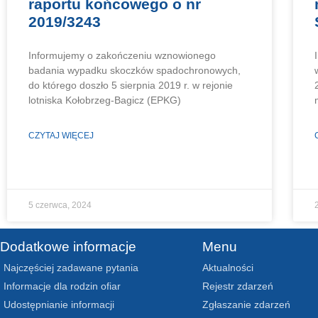
raportu końcowego o nr
2019/3243
Informujemy o zakończeniu wznowionego
badania wypadku skoczków spadochronowych,
do którego doszło 5 sierpnia 2019 r. w rejonie
lotniska Kołobrzeg-Bagicz (EPKG)
CZYTAJ WIĘCEJ
5 czerwca, 2024
Dodatkowe informacje
Menu
Najczęściej zadawane pytania
Aktualności
Informacje dla rodzin ofiar
Rejestr zdarzeń
Udostępnianie informacji
Zgłaszanie zdarzeń