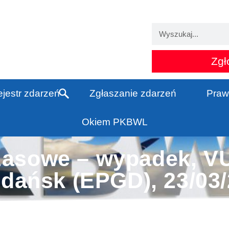
Zgł
jestr zdarzeń
Zgłaszanie zdarzeń
Praw
Okiem PKBWL
zasowe – wypadek, 
Gdańsk (EPGD), 23/03