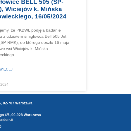
łowiec BELL 505 (SP-
, Wiciejów k. Mińska
wieckiego, 16/05/2024
jemy, że PKBWL podjęła badanie
 z udziałem śmigłowca Bell 505 Jet
(SP-RMK), do którego doszło 16 maja
 we wsi Wiciejów k. Mińska
eckiego.
 WIĘCEJ
 2024
25, 02-707 Warszawa
ego 4/6, 00-928 Warszawa
ondencji
0