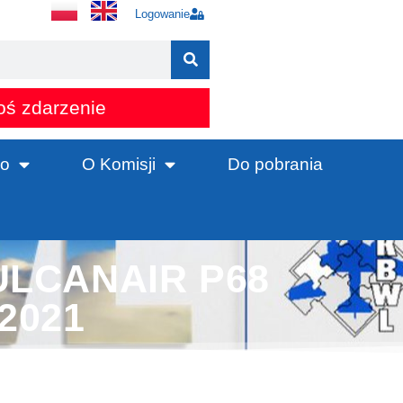
Logowanie
oś zdarzenie
o
O Komisji
Do pobrania
VULCANAIR P68
/2021