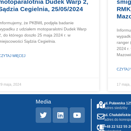
motoparalotnia Dudek Warp 2,
śmig
Sądzia Cegielnia, 25/05/2024
RMK)
Mazo
Informujemy, że PKBWL podjęła badanie
wypadku z udziałem motoparalotni Dudek Warp
Informu
2, do którego doszło 25 maja 2024 r. w
wypadku
miejscowości Sądzia Cegielnia.
ranger 
2024 r.
Mazowi
CZYTAJ WIĘCEJ
CZYTAJ
29 maja, 2024
17 maja,
Media
ul. Puławska 1
adres siedziby
ul. Chałubiński
adres do koresp
+48 22 522 55 2