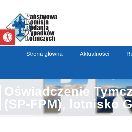
Otwórz pasek narzędzi
Strona główna
Aktualności
Re
Oświadczenie Tymc
(SP-FPM), lotnisko 