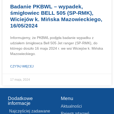
Badanie PKBWL – wypadek,
śmigłowiec BELL 505 (SP-RMK),
Wiciejów k. Mińska Mazowieckiego,
16/05/2024
Informujemy, że PKBWL podjęła badanie wypadku z
udziałem śmigłowca Bell 505 Jet ranger (SP-RMK), do
którego doszło 16 maja 2024 r. we wsi Wiciejów k. Mińska
Mazowieckiego.
CZYTAJ WIĘCEJ
17 maja, 2024
Dodatkowe
Menu
informacje
Aktualności
Najczęściej zadawane
Rejestr zdarzeń