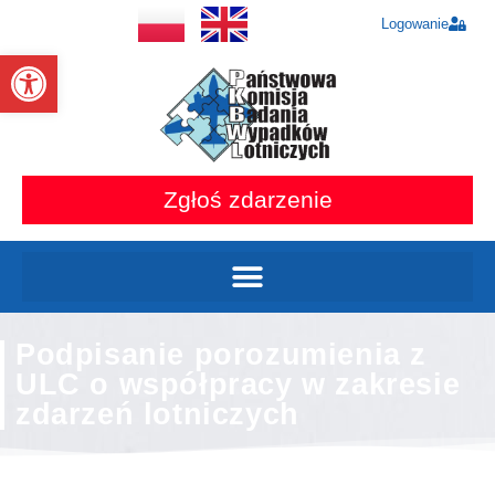
Logowanie
Otwórz pasek narzędzi
Zgłoś zdarzenie
Podpisanie porozumienia z
ULC o współpracy w zakresie
zdarzeń lotniczych