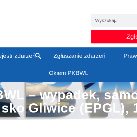
Zgł
jestr zdarzeń
Zgłaszanie zdarzeń
Praw
Okiem PKBWL
WL – wypadek, samol
isko Gliwice (EPGL), 