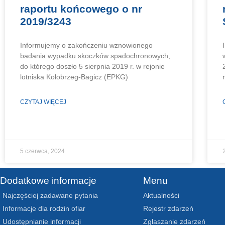
raportu końcowego o nr
2019/3243
Informujemy o zakończeniu wznowionego
badania wypadku skoczków spadochronowych,
do którego doszło 5 sierpnia 2019 r. w rejonie
lotniska Kołobrzeg-Bagicz (EPKG)
CZYTAJ WIĘCEJ
5 czerwca, 2024
Dodatkowe informacje
Menu
Najczęściej zadawane pytania
Aktualności
Informacje dla rodzin ofiar
Rejestr zdarzeń
Udostępnianie informacji
Zgłaszanie zdarzeń