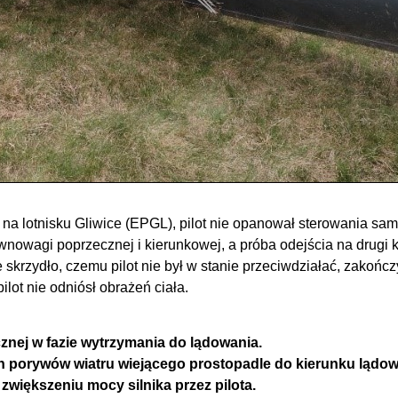
a na lotnisku Gliwice (EPGL), pilot nie opanował sterowania s
wnowagi poprzecznej i kierunkowej, a próba odejścia na drugi 
skrzydło, czemu pilot nie był w stanie przeciwdziałać, zakońc
ilot nie odniósł obrażeń ciała.
znej w fazie wytrzymania do lądowania.
h porywów wiatru wiejącego prostopadle do kierunku lądow
zwiększeniu mocy silnika przez pilota.