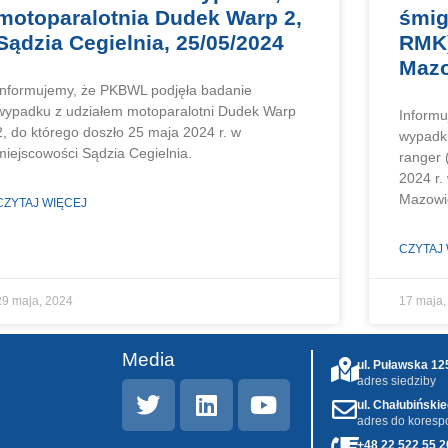
motoparalotnia Dudek Warp 2,
śmig
Sądzia Cegielnia, 25/05/2024
RMK)
Mazo
Informujemy, że PKBWL podjęła badanie
wypadku z udziałem motoparalotni Dudek Warp
Informu
2, do którego doszło 25 maja 2024 r. w
wypadku
miejscowości Sądzia Cegielnia.
ranger 
2024 r.
Mazowi
CZYTAJ WIĘCEJ
CZYTAJ
29 maja, 2024
17 maja,
Media
ul. Puławska 1
adres siedziby
ul. Chałubiński
adres do koresp
+48 22 522 55 2