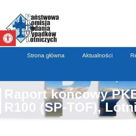
Otwórz pasek narzędzi
Strona główna
Aktualności
Re
Raport końcowy PKB
R100 (SP-TOF), Lotn