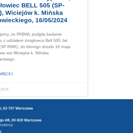
łowiec BELL 505 (SP-
, Wiciejów k. Mińska
wieckiego, 16/05/2024
jemy, że PKBWL podjęła badanie
 z udziałem śmigłowca Bell 505 Jet
(SP-RMK), do którego doszło 16 maja
 we wsi Wiciejów k. Mińska
eckiego.
 WIĘCEJ
 2024
25, 02-707 Warszawa
ego 4/6, 00-928 Warszawa
ondencji
0