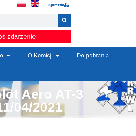
Logowanie
oś zdarzenie
o
O Komisji
Do pobrania
ot Aero AT-3
11/04/2021