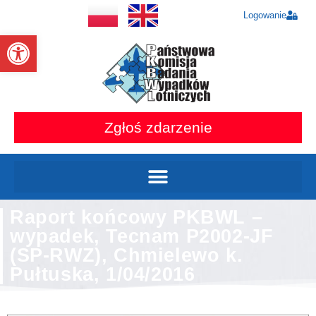
Logowanie
Otwórz pasek narzędzi
Zgłoś zdarzenie
Raport końcowy PKBWL –
wypadek, Tecnam P2002-JF
(SP-RWZ), Chmielewo k.
Pułtuska, 1/04/2016