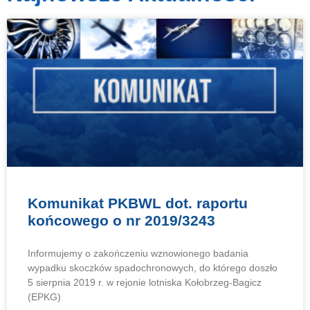
Komunikat PKBWL dot. raportu
końcowego o nr 2019/3243
Informujemy o zakończeniu wznowionego badania
wypadku skoczków spadochronowych, do którego doszło
5 sierpnia 2019 r. w rejonie lotniska Kołobrzeg-Bagicz
(EPKG)