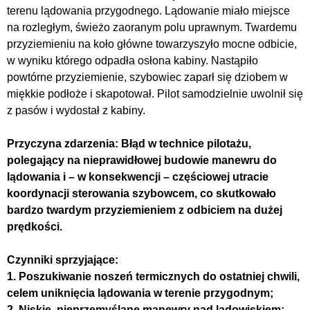
terenu lądowania przygodnego. Lądowanie miało miejsce
na rozległym, świeżo zaoranym polu uprawnym. Twardemu
przyziemieniu na koło główne towarzyszyło mocne odbicie,
w wyniku którego odpadła osłona kabiny. Nastąpiło
powtórne przyziemienie, szybowiec zaparł się dziobem w
miękkie podłoże i skapotował. Pilot samodzielnie uwolnił się
z pasów i wydostał z kabiny.
Przyczyna zdarzenia: Błąd w technice pilotażu,
polegający na nieprawidłowej budowie manewru do
lądowania i – w konsekwencji – częściowej utracie
koordynacji sterowania szybowcem, co skutkowało
bardzo twardym przyziemieniem z odbiciem na dużej
prędkości.
Czynniki sprzyjające:
1. Poszukiwanie noszeń termicznych do ostatniej chwili,
celem uniknięcia lądowania w terenie przygodnym;
2. Niskie, nieprzemyślane manewry nad lądowiskiem;