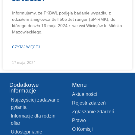
Informujemy, że PKBWL podjęła badanie wypadku z
udziałem śmigłowca Bell 505 Jet ranger (SP-RMK), do
którego doszło 16 maja 2024 r. we wsi Wiciejów k. Mińska
Mazowieckiego.
CZYTAJ WIĘCEJ
17 maja, 2024
Dodatkowe
Menu
informacje
Aktualności
Najczęściej zadawane
Rejestr zdarzeń
pytania
Zgłaszanie zdarzeń
Informacje dla rodzin
Prawo
ofiar
O Komisji
Udostępnianie