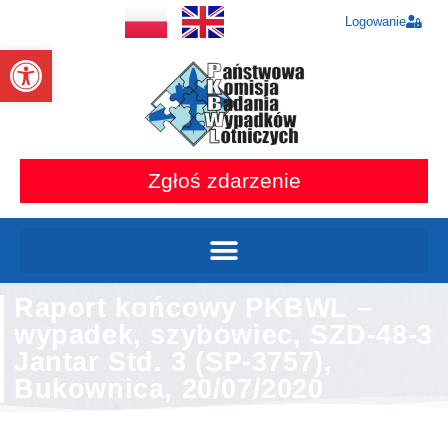
Logowanie
Otwórz pasek narzędzi
Zgłoś zdarzenie
Raport końcowy PKBWL –
wypadek, szybowiec, SZD-48-3
Jantar Std. 3 (SP-3757),
Bukownica, 20/07/2020