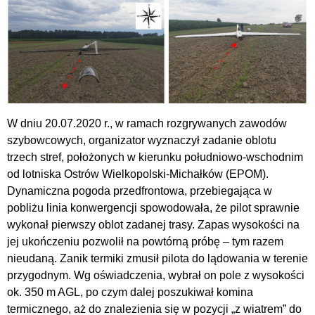
W dniu 20.07.2020 r., w ramach rozgrywanych zawodów
szybowcowych, organizator wyznaczył zadanie oblotu
trzech stref, położonych w kierunku południowo-wschodnim
od lotniska Ostrów Wielkopolski-Michałków (EPOM).
Dynamiczna pogoda przedfrontowa, przebiegająca w
pobliżu linia konwergencji spowodowała, że pilot sprawnie
wykonał pierwszy oblot zadanej trasy. Zapas wysokości na
jej ukończeniu pozwolił na powtórną próbę – tym razem
nieudaną. Zanik termiki zmusił pilota do lądowania w terenie
przygodnym. Wg oświadczenia, wybrał on pole z wysokości
ok. 350 m AGL, po czym dalej poszukiwał komina
termicznego, aż do znalezienia się w pozycji „z wiatrem” do