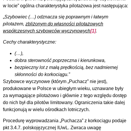
w locie” ogólna charakterystyka pilotażowa jest następująca:
„
Szybowiec (…) odznacza się poprawnym i łatwym
pilotażem,
zbliżonym do własności pilotażowych
współczesnych szybowców wyczynowych
[1]
.
Cechy charakterystyczne:
(…),
dobra sterowność poprzeczna i kierunkowa,
bezpieczny lot z małą prędkością, bez nadmiernej
skłonności do korkociągu.”
Szybowce wyczynowe (którym „Puchacz” nie jest),
produkowane w Polsce w ubiegłym wieku, uznawane były
za wymagające pilotażowo i głównie z tego względu dostęp
do nich był dla pilotów limitowany. Ograniczenia takie dalej
funkcjonują w wielu ośrodkach lotniczych.
Procedurę wyprowadzania „Puchacza” z korkociągu podaje
pkt 3.4.7. polskojęzycznej IUwL. Zwraca uwagę