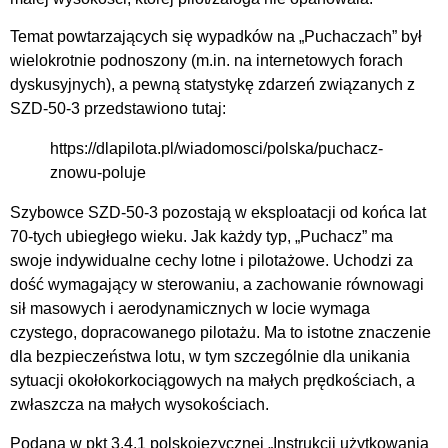
Temat powtarzających się wypadków na „Puchaczach” był
wielokrotnie podnoszony (m.in. na internetowych forach
dyskusyjnych), a pewną statystykę zdarzeń związanych z
SZD-50-3 przedstawiono tutaj:
https://dlapilota.pl/wiadomosci/polska/puchacz-
znowu-poluje
Szybowce SZD-50-3 pozostają w eksploatacji od końca lat
70-tych ubiegłego wieku. Jak każdy typ, „Puchacz” ma
swoje indywidualne cechy lotne i pilotażowe. Uchodzi za
dość wymagający w sterowaniu, a zachowanie równowagi
sił masowych i aerodynamicznych w locie wymaga
czystego, dopracowanego pilotażu. Ma to istotne znaczenie
dla bezpieczeństwa lotu, w tym szczególnie dla unikania
sytuacji okołokorkociągowych na małych prędkościach, a
zwłaszcza na małych wysokościach.
Podana w pkt 3.4.1 polskojęzycznej „Instrukcji użytkowania