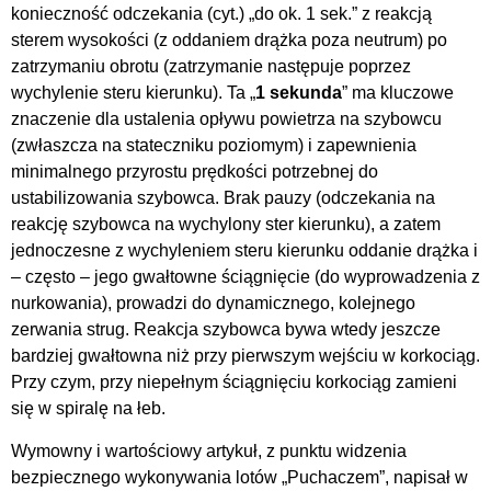
konieczność odczekania (cyt.) „do ok. 1 sek.” z reakcją
sterem wysokości (z oddaniem drążka poza neutrum) po
zatrzymaniu obrotu (zatrzymanie następuje poprzez
wychylenie steru kierunku). Ta „
1 sekunda
” ma kluczowe
znaczenie dla ustalenia opływu powietrza na szybowcu
(zwłaszcza na stateczniku poziomym) i zapewnienia
minimalnego przyrostu prędkości potrzebnej do
ustabilizowania szybowca. Brak pauzy (odczekania na
reakcję szybowca na wychylony ster kierunku), a zatem
jednoczesne z wychyleniem steru kierunku oddanie drążka i
– często – jego gwałtowne ściągnięcie (do wyprowadzenia z
nurkowania), prowadzi do dynamicznego, kolejnego
zerwania strug. Reakcja szybowca bywa wtedy jeszcze
bardziej gwałtowna niż przy pierwszym wejściu w korkociąg.
Przy czym, przy niepełnym ściągnięciu korkociąg zamieni
się w spiralę na łeb.
Wymowny i wartościowy artykuł, z punktu widzenia
bezpiecznego wykonywania lotów „Puchaczem”, napisał w