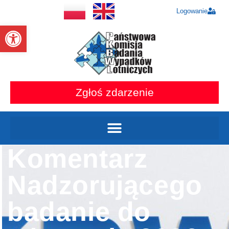
Logowanie
Otwórz pasek narzędzi
Zgłoś zdarzenie
Komentarz
Nadzorującego
badanie do