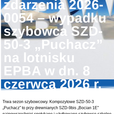
zdarzenia 2026-
0054 – wypadku
szybowca SZD-
50-3 „Puchacz”
na lotnisku
EPBA w dn. 8
czerwca 2026 r.
Trwa sezon szybowcowy. Kompozytowe SZD-50-3
„Puchacz” to przy drewnianych SZD-9bis „Bocian 1E”
najpowszechniej spotykane i użytkowane szybowce szkolne