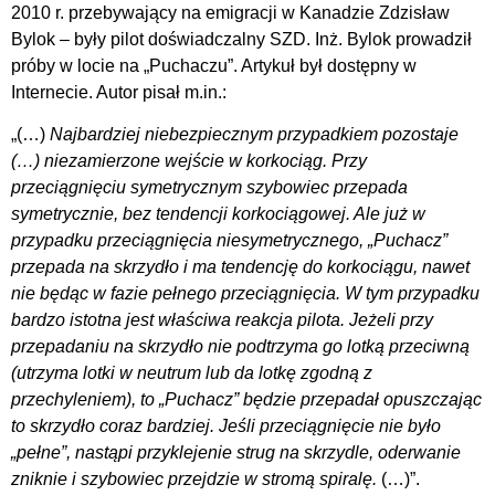
2010 r. przebywający na emigracji w Kanadzie Zdzisław
Bylok – były pilot doświadczalny SZD. Inż. Bylok prowadził
próby w locie na „Puchaczu”. Artykuł był dostępny w
Internecie. Autor pisał m.in.:
„(…)
Najbardziej niebezpiecznym przypadkiem pozostaje
(…) niezamierzone wejście w korkociąg. Przy
przeciągnięciu symetrycznym szybowiec przepada
symetrycznie, bez tendencji korkociągowej. Ale już w
przypadku przeciągnięcia niesymetrycznego, „Puchacz”
przepada na skrzydło i ma tendencję do korkociągu, nawet
nie będąc w fazie pełnego przeciągnięcia. W tym przypadku
bardzo istotna jest właściwa reakcja pilota. Jeżeli przy
przepadaniu na skrzydło nie podtrzyma go lotką przeciwną
(utrzyma lotki w neutrum lub da lotkę zgodną z
przechyleniem), to „Puchacz” będzie przepadał opuszczając
to skrzydło coraz bardziej. Jeśli przeciągnięcie nie było
„pełne”, nastąpi przyklejenie strug na skrzydle, oderwanie
zniknie i szybowiec przejdzie w stromą spiralę.
(…)”.