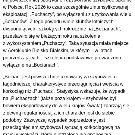
w Polsce. Rok 2026 to czas szczególnie zintensyfikowanej
eksploatacji „Puchaczy”, po wyłączeniu z użytkowania wielu
„Bocianów”. Z tego powodu wiele klubów lotniczych
dysponujących i szkolących rokrocznie na „Bocianach”,
przestawiło się w bieżącym roku na szkolenia
z wykorzystaniem „Puchaczy”. Taka sytuacja miała miejsce
w Aeroklubie Bielsko-Bialskim, w którym – w latach
poprzedzających – szkolenia podstawowe prowadzono
wyłącznie na „Bocianach”.
„Bocian” jest powszechnie uznawany za szybowiec o
łagodniejszej charakterystyce przeciągnięcia i wejścia w
korkociąg niż „Puchacz”. Statystyka wskazuje, że wypadki
na „Puchaczach” (także poza krajem – szybowiec był
bowiem eksportowany do wielu krajów świata) zdarzają się
z pewną regularnością, a ich charakter jest do siebie
podobny. Zazwyczaj wypadek poprzedzony jest
przeciągnięciem szybowca i sytuacją korkociągową na
małej wysokości, której pilot/załoga nie opanowała.